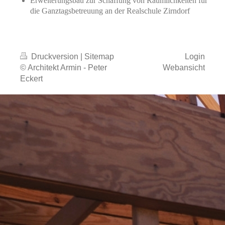
Erweiterungsbau zur Schaffung von Räumlichkeiten für
die Ganztagsbetreuung an der Realschule Zirndorf
Druckversion
|
Sitemap
Login
© Architekt Armin - Peter
Webansicht
Eckert